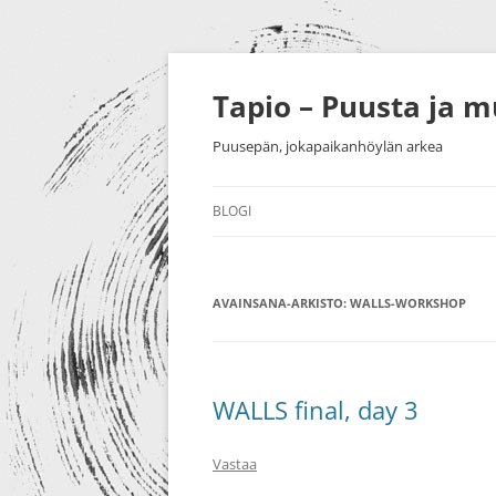
Siirry
sisältöön
Tapio – Puusta ja 
Puusepän, jokapaikanhöylän arkea
BLOGI
MUU
AVAINSANA-ARKISTO:
PUUTYÖT
WALLS-WORKSHOP
SORVAU
TAIDE
PIENESI
NÄYTTELYT
HUONEK
WALLS final, day 3
HARRASTUKSET
Vastaa
MESSUT YM.