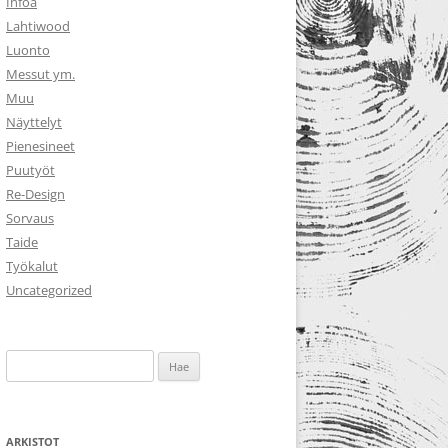
Infoa
Lahtiwood
Luonto
Messut ym.
Muu
Näyttelyt
Pienesineet
Puutyöt
Re-Design
Sorvaus
Taide
Työkalut
Uncategorized
Haku:
ARKISTOT