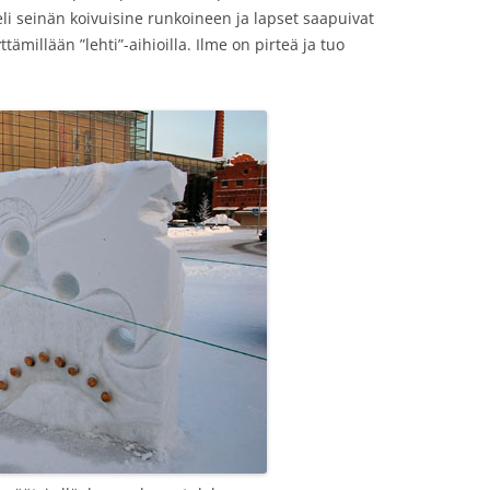
li seinän koivuisine runkoineen ja lapset saapuivat
tämillään ”lehti”-aihioilla. Ilme on pirteä ja tuo