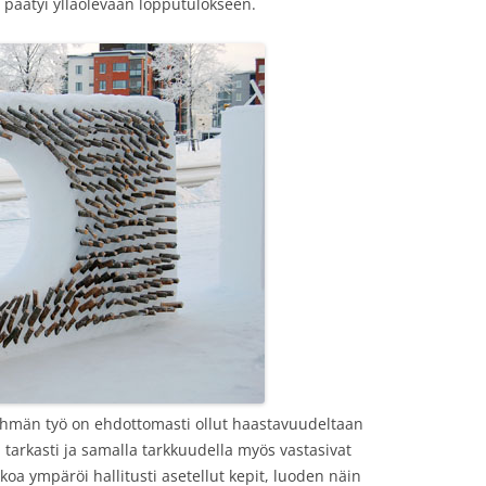
 päätyi ylläolevaan lopputulokseen.
män työ on ehdottomasti ollut haastavuudeltaan
n tarkasti ja samalla tarkkuudella myös vastasivat
koa ympäröi hallitusti asetellut kepit, luoden näin