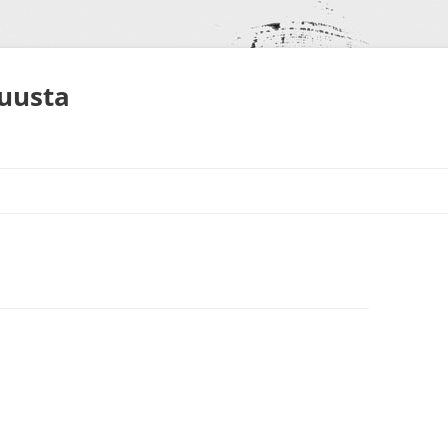
muusta
S
NEET
ALUT