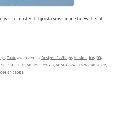
ävissä, teosten tekijöistä yms. lienee tuleva tiedot
lyt
,
Taide
avainsanoilla
Designer's Village
,
helsinki
,
ice
,
jää
,
 Puu
,
sculpture
,
snow
,
snow art
,
veistos
,
WALLS-WORKSHOP
,
design capital
.