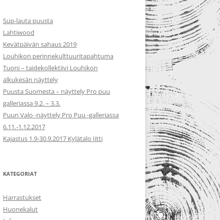
Sup-lauta puusta
Lahtiwood
Kevätpäivän sahaus 2019
Louhikon perinnekulttuuritapahtuma
Tuoni – taidekollektiivi Louhikon
alkukesän näyttely
Puusta Suomesta – näyttely Pro puu
galleriassa 9.2. – 3.3.
Puun Valo -näyttely Pro Puu -galleriassa
6.11.-1.12.2017
Kajastus 1.9-30.9.2017 Kylätalo Iitti
KATEGORIAT
Harrastukset
Huonekalut