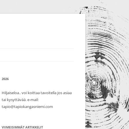
2026
Hiljaiseloa.. voi koittaa tavoitella jos asiaa
tai kysyttävää. e-mail:
tapio@tapiokangasniemi.com
VIIMEISIMMÄT ARTIKKELIT