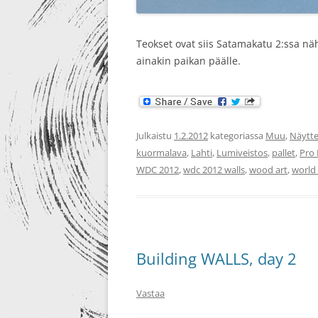
Teokset ovat siis Satamakatu 2:ssa näht
ainakin paikan päälle.
Julkaistu
1.2.2012
kategoriassa
Muu
,
Näytte
kuormalava
,
Lahti
,
Lumiveistos
,
pallet
,
Pro
WDC 2012
,
wdc 2012 walls
,
wood art
,
world 
Building WALLS, day 2
Vastaa