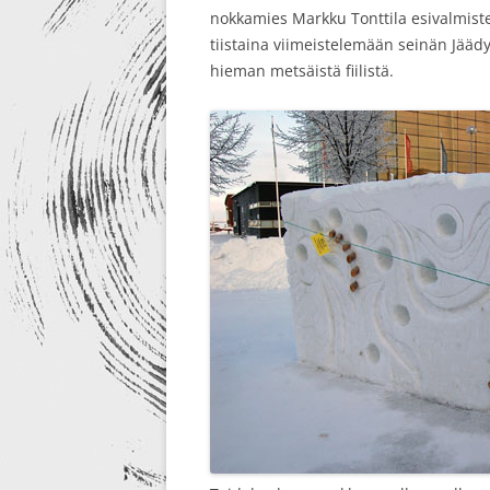
nokkamies Markku Tonttila esivalmiste
tiistaina viimeistelemään seinän Jäädyt
hieman metsäistä fiilistä.