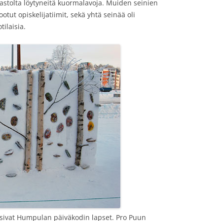
rastolta löytyneitä kuormalavoja. Muiden seinien
ootut opiskelijatiimit, sekä yhtä seinää oli
ilaisia.
asivat Humpulan päiväkodin lapset. Pro Puun