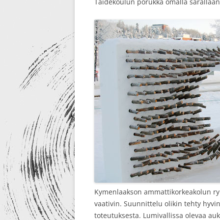
Taidekoulun porukka omalla sarallaan
Kymenlaakson ammattikorkeakolun ryh
vaativin. Suunnittelu olikin tehty hyvi
toteutuksesta. Lumivallissa olevaa auk