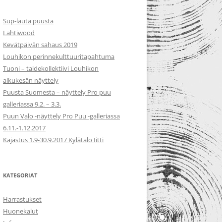
Sup-lauta puusta
Lahtiwood
Kevätpäivän sahaus 2019
Louhikon perinnekulttuuritapahtuma
Tuoni – taidekollektiivi Louhikon
alkukesän näyttely
Puusta Suomesta – näyttely Pro puu
galleriassa 9.2. – 3.3.
Puun Valo -näyttely Pro Puu -galleriassa
6.11.-1.12.2017
Kajastus 1.9-30.9.2017 Kylätalo Iitti
KATEGORIAT
Harrastukset
Huonekalut