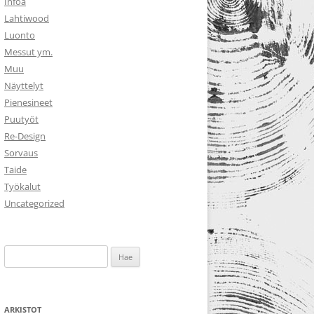
Infoa
Lahtiwood
Luonto
Messut ym.
Muu
Näyttelyt
Pienesineet
Puutyöt
Re-Design
Sorvaus
Taide
Työkalut
Uncategorized
Haku:
ARKISTOT