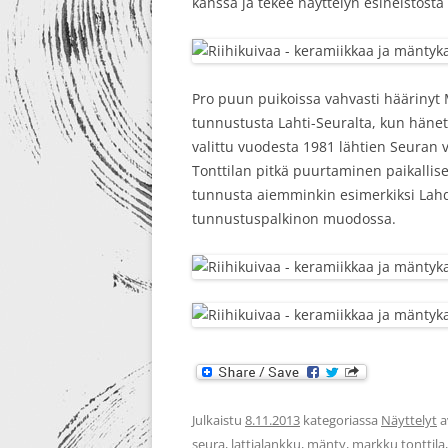
kanssa ja tekee näyttelyn esineistöst
Pro puun puikoissa vahvasti häärinyt
tunnustusta Lahti-Seuralta, kun hänet
valittu vuodesta 1981 lähtien Seuran v
Tonttilan pitkä puurtaminen paikallis
tunnusta aiemminkin esimerkiksi Lah
tunnustuspalkinon muodossa.
Julkaistu
8.11.2013
kategoriassa
Näyttelyt
a
seura
,
lattialankku
,
mänty
,
markku tonttila