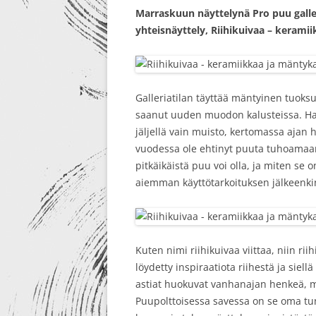
Marraskuun näyttelynä Pro puu galler
RE-DESIGN
yhteisnäyttely, Riihikuivaa – keramii
Galleriatilan täyttää mäntyinen tuoksu
saanut uuden muodon kalusteissa. Ha
jäljellä vain muisto, kertomassa ajan 
vuodessa ole ehtinyt puuta tuhoamaan.
pitkäikäistä puu voi olla, ja miten se
aiemman käyttötarkoituksen jälkeenki
Kuten nimi riihikuivaa viittaa, niin ri
löydetty inspiraatiota riihestä ja siel
astiat huokuvat vanhanajan henkeä, mu
Puupolttoisessa savessa on se oma t