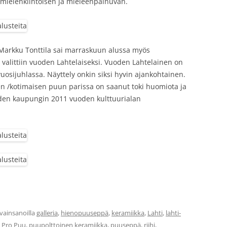
ä mielenkiintoisen ja mieleenpainuvan.
 Markku Tonttila sai marraskuun alussa myös
 valittiin vuoden Lahtelaiseksi. Vuoden Lahtelainen on
uosijuhlassa. Näyttely onkin siksi hyvin ajankohtainen.
en /kotimaisen puun parissa on saanut toki huomiota ja
den kaupungin 2011 vuoden kulttuurialan
vainsanoilla
galleria
,
hienopuuseppä
,
keramiikka
,
Lahti
,
lahti-
,
Pro Puu
,
puupolttoinen keramiikka
,
puuseppä
,
riihi
,