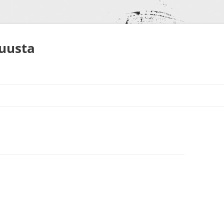
muusta
S
NEET
ALUT