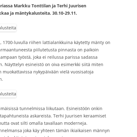
iassa Markku Tonttilan ja Terhi Juurisen
kkaa ja mäntykalusteita. 30.10-29.11.
, 1700-luvulla riihen lattialankkuina käytetty mänty on
rmaantuneesta piilutetusta pinnasta on paikoin
hampaan työstä, joka ei reilussa parissa sadassa
 Näyttelyn esineistö on oiva esimerkki siitä miten
 on muokattavissa nykypäivään vielä vuosisatoja
n.
ihimäisissä tunnelmissa liikutaan. Esineistöön onkin
lä tapahtuneista askareista. Terhi Juurisen keraamiset
tta ovat silti omalla tavallaan moderneja.
unnelmansa joka käy yhteen tämän ikiaikaisen männyn