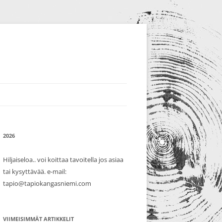
2026
Hiljaiseloa.. voi koittaa tavoitella jos asiaa
tai kysyttävää. e-mail:
tapio@tapiokangasniemi.com
VIIMEISIMMÄT ARTIKKELIT