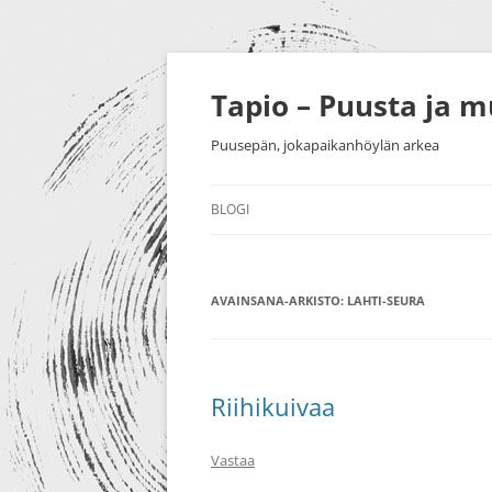
Siirry
sisältöön
Tapio – Puusta ja 
Puusepän, jokapaikanhöylän arkea
BLOGI
MUU
AVAINSANA-ARKISTO:
PUUTYÖT
LAHTI-SEURA
SORVAU
TAIDE
PIENESI
NÄYTTELYT
HUONEK
Riihikuivaa
HARRASTUKSET
Vastaa
MESSUT YM.