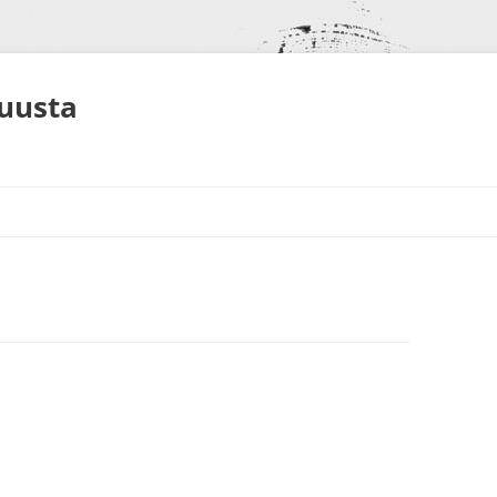
muusta
S
NEET
ALUT