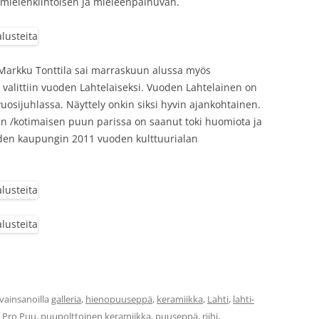
ä mielenkiintoisen ja mieleenpainuvan.
 Markku Tonttila sai marraskuun alussa myös
 valittiin vuoden Lahtelaiseksi. Vuoden Lahtelainen on
uosijuhlassa. Näyttely onkin siksi hyvin ajankohtainen.
en /kotimaisen puun parissa on saanut toki huomiota ja
den kaupungin 2011 vuoden kulttuurialan
vainsanoilla
galleria
,
hienopuuseppä
,
keramiikka
,
Lahti
,
lahti-
,
Pro Puu
,
puupolttoinen keramiikka
,
puuseppä
,
riihi
,