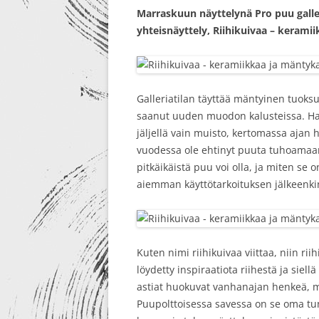
Marraskuun näyttelynä Pro puu galler
RE-DESIGN
yhteisnäyttely, Riihikuivaa – keramii
Galleriatilan täyttää mäntyinen tuoksu
saanut uuden muodon kalusteissa. Ha
jäljellä vain muisto, kertomassa ajan 
vuodessa ole ehtinyt puuta tuhoamaan.
pitkäikäistä puu voi olla, ja miten se
aiemman käyttötarkoituksen jälkeenki
Kuten nimi riihikuivaa viittaa, niin ri
löydetty inspiraatiota riihestä ja siel
astiat huokuvat vanhanajan henkeä, mu
Puupolttoisessa savessa on se oma t