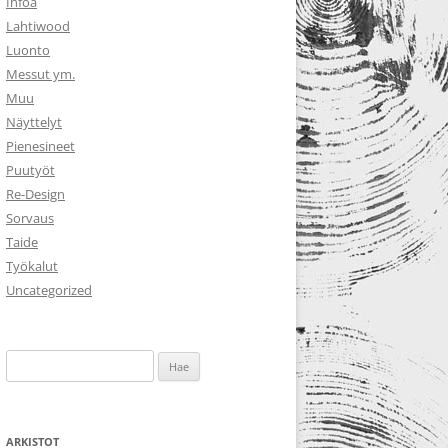
Infoa
Lahtiwood
Luonto
Messut ym.
Muu
Näyttelyt
Pienesineet
Puutyöt
Re-Design
Sorvaus
Taide
Työkalut
Uncategorized
Haku:
ARKISTOT