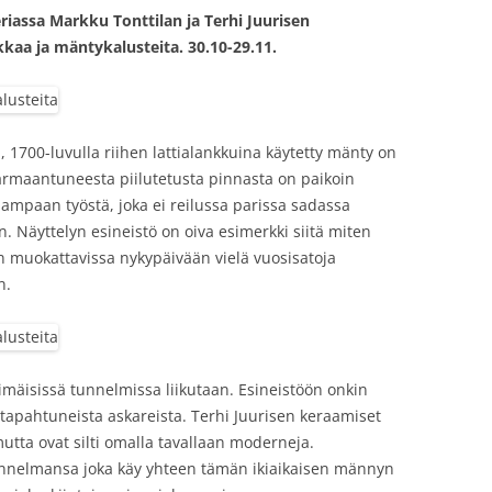
iassa Markku Tonttilan ja Terhi Juurisen
kkaa ja mäntykalusteita. 30.10-29.11.
, 1700-luvulla riihen lattialankkuina käytetty mänty on
rmaantuneesta piilutetusta pinnasta on paikoin
hampaan työstä, joka ei reilussa parissa sadassa
 Näyttelyn esineistö on oiva esimerkki siitä miten
 on muokattavissa nykypäivään vielä vuosisatoja
n.
ihimäisissä tunnelmissa liikutaan. Esineistöön onkin
lä tapahtuneista askareista. Terhi Juurisen keraamiset
tta ovat silti omalla tavallaan moderneja.
unnelmansa joka käy yhteen tämän ikiaikaisen männyn