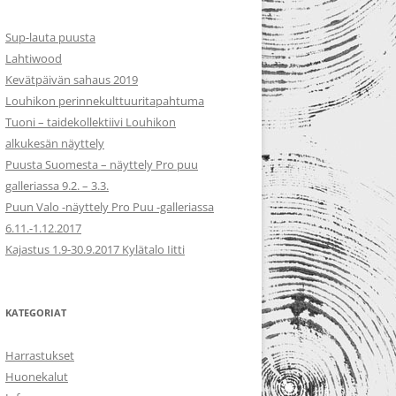
Sup-lauta puusta
Lahtiwood
Kevätpäivän sahaus 2019
Louhikon perinnekulttuuritapahtuma
Tuoni – taidekollektiivi Louhikon
alkukesän näyttely
Puusta Suomesta – näyttely Pro puu
galleriassa 9.2. – 3.3.
Puun Valo -näyttely Pro Puu -galleriassa
6.11.-1.12.2017
Kajastus 1.9-30.9.2017 Kylätalo Iitti
KATEGORIAT
Harrastukset
Huonekalut