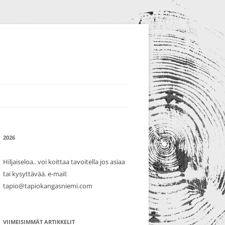
2026
Hiljaiseloa.. voi koittaa tavoitella jos asiaa
tai kysyttävää. e-mail:
tapio@tapiokangasniemi.com
VIIMEISIMMÄT ARTIKKELIT