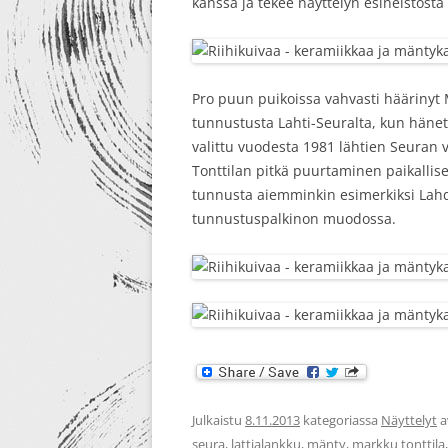
kanssa ja tekee näyttelyn esineistöst
Pro puun puikoissa vahvasti häärinyt
tunnustusta Lahti-Seuralta, kun hänet
valittu vuodesta 1981 lähtien Seuran v
Tonttilan pitkä puurtaminen paikallis
tunnusta aiemminkin esimerkiksi Lah
tunnustuspalkinon muodossa.
Julkaistu
8.11.2013
kategoriassa
Näyttelyt
a
seura
,
lattialankku
,
mänty
,
markku tonttila