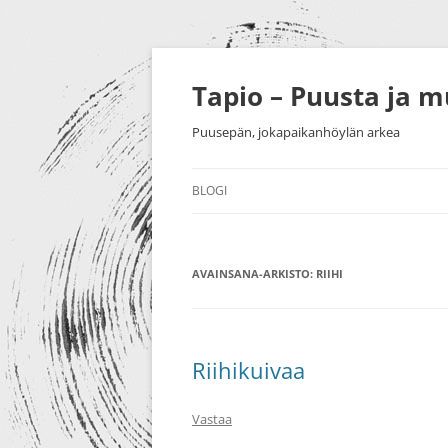
Siirry
sisältöön
Tapio – Puusta ja 
Puusepän, jokapaikanhöylän arkea
BLOGI
MUU
AVAINSANA-ARKISTO:
PUUTYÖT
RIIHI
SORVAU
TAIDE
PIENESI
NÄYTTELYT
HUONEK
Riihikuivaa
HARRASTUKSET
Vastaa
MESSUT YM.