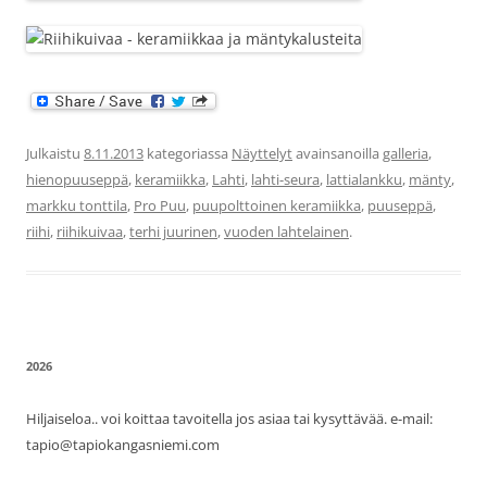
Julkaistu
8.11.2013
kategoriassa
Näyttelyt
avainsanoilla
galleria
,
hienopuuseppä
,
keramiikka
,
Lahti
,
lahti-seura
,
lattialankku
,
mänty
,
markku tonttila
,
Pro Puu
,
puupolttoinen keramiikka
,
puuseppä
,
riihi
,
riihikuivaa
,
terhi juurinen
,
vuoden lahtelainen
.
2026
Hiljaiseloa.. voi koittaa tavoitella jos asiaa tai kysyttävää. e-mail:
tapio@tapiokangasniemi.com