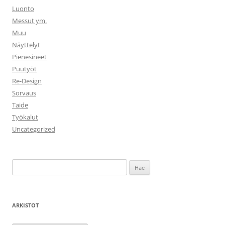
Luonto
Messut ym.
Muu
Näyttelyt
Pienesineet
Puutyöt
Re-Design
Sorvaus
Taide
Työkalut
Uncategorized
Haku:
ARKISTOT