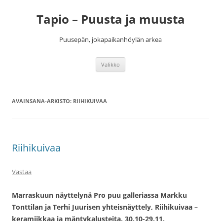
Siirry
sisältöön
Tapio – Puusta ja muusta
Puusepän, jokapaikanhöylän arkea
Valikko
AVAINSANA-ARKISTO:
RIIHIKUIVAA
Riihikuivaa
Vastaa
Marraskuun näyttelynä Pro puu galleriassa Markku
Tonttilan ja Terhi Juurisen yhteisnäyttely, Riihikuivaa –
keramiikkaa ja mäntykalusteita. 30.10-29.11.