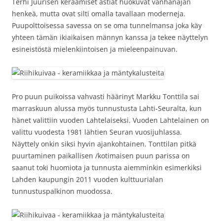
Terhi Juurisen keraamiset astiat huokuvat vanhanajan
henkeä, mutta ovat silti omalla tavallaan moderneja.
Puupolttoisessa savessa on se oma tunnelmansa joka käy
yhteen tämän ikiaikaisen männyn kanssa ja tekee näyttelyn
esineistöstä mielenkiintoisen ja mieleenpainuvan.
Pro puun puikoissa vahvasti häärinyt Markku Tonttila sai
marraskuun alussa myös tunnustusta Lahti-Seuralta, kun
hänet valittiin vuoden Lahtelaiseksi. Vuoden Lahtelainen on
valittu vuodesta 1981 lähtien Seuran vuosijuhlassa.
Näyttely onkin siksi hyvin ajankohtainen. Tonttilan pitkä
puurtaminen paikallisen /kotimaisen puun parissa on
saanut toki huomiota ja tunnusta aiemminkin esimerkiksi
Lahden kaupungin 2011 vuoden kulttuurialan
tunnustuspalkinon muodossa.