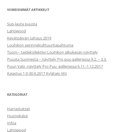
VIIMEISIMMÄT ARTIKKELIT
Sup-lauta puusta
Lahtiwood
Kevätpäivän sahaus 2019
Louhikon perinnekulttuuritapahtuma
Tuoni – taidekollektiivi Louhikon alkukesän näyttely
Puusta Suomesta – näyttely Pro puu galleriassa 9.2. – 3.3.
Puun Valo -näyttely Pro Puu -galleriassa 6.11.-1.12.2017
Kajastus 1.9-30.9.2017 Kylätalo Iitti
KATEGORIAT
Harrastukset
Huonekalut
Infoa
Lahtiwood