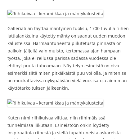
Galleriatilan täyttää mäntyinen tuoksu, 1700-luvulla riihen
lattialankkuina käytetty mänty on saanut uuden muodon
kalusteissa. Harmaantuneesta piilutetusta pinnasta on
paikoin jäljellä vain muisto, kertomassa ajan hampaan
työstä, joka ei reilussa parissa sadassa vuodessa ole
ehtinyt puuta tuhoamaan. Näyttelyn esineistö on oiva
esimerkki siitä miten pitkäikäistä puu voi olla, ja miten se
on muokattavissa nykypäivään vielä vuosisatoja aiemman
käyttötarkoituksen jälkeenkin.
Kuten nimi riihikuivaa viittaa, niin riihimäisissä
tunnelmissa liikutaan. Esineistöön onkin löydetty
inspiraatiota riihestä ja siellä tapahtuneista askareista.